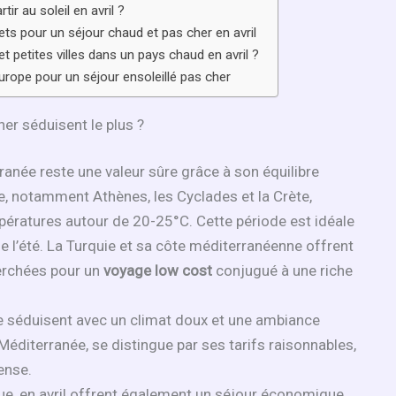
r au soleil en avril ?
ts pour un séjour chaud et pas cher en avril
 et petites villes dans un pays chaud en avril ?
rope pour un séjour ensoleillé pas cher
her séduisent le plus ?
rranée reste une valeur sûre grâce à son équilibre
ce, notamment Athènes, les Cyclades et la Crète,
ératures autour de 20-25°C. Cette période est idéale
de l’été. La Turquie et sa côte méditerranéenne offrent
herchées pour un
voyage low cost
conjugué à une riche
arve séduisent avec un climat doux et une ambiance
Méditerranée, se distingue par ses tarifs raisonnables,
ense.
e, en avril offrent également un séjour économique