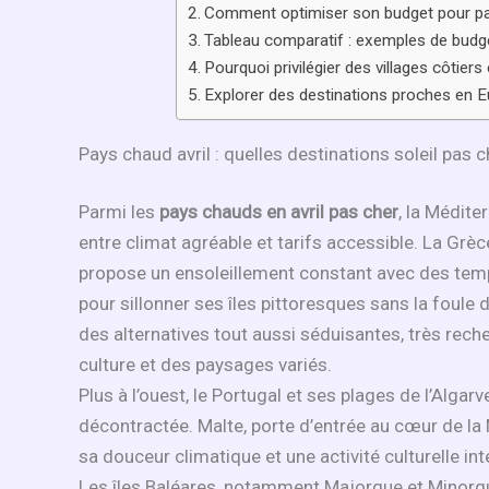
Comment optimiser son budget pour parti
Tableau comparatif : exemples de budge
Pourquoi privilégier des villages côtiers
Explorer des destinations proches en Eu
Pays chaud avril : quelles destinations soleil pas c
Parmi les
pays chauds en avril pas cher
, la Médite
entre climat agréable et tarifs accessible. La Grè
propose un ensoleillement constant avec des temp
pour sillonner ses îles pittoresques sans la foule 
des alternatives tout aussi séduisantes, très rec
culture et des paysages variés.
Plus à l’ouest, le Portugal et ses plages de l’Alg
décontractée. Malte, porte d’entrée au cœur de la 
sa douceur climatique et une activité culturelle int
Les îles Baléares, notamment Majorque et Minorqu