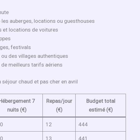
nute
es auberges, locations ou guesthouses
s et locations de voitures
oppes
ges, festivals
ou des villages authentiques
 de meilleurs tarifs aériens
séjour chaud et pas cher en avril
Hébergement 7
Repas/jour
Budget total
nuits (€)
(€)
estimé (€)
0
12
444
0
13
441